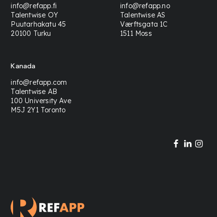
info@refapp.fi
info@refapp.no
Talentwise OY
Talentwise AS
Puutarhakatu 45
Værftsgata 1C
20100 Turku
1511 Moss
Kanada
info@refapp.com
Talentwise AB
100 University Ave
M5J 2Y1 Toronto