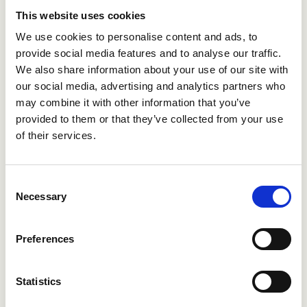
This website uses cookies
Hoppas innehållet är av värde.
Hör av dig till
We use cookies to personalise content and ads, to
oss
om du vill veta mer om digital
provide social media features and to analyse our traffic.
referenstagning med Refapp
We also share information about your use of our site with
our social media, advertising and analytics partners who
may combine it with other information that you’ve
provided to them or that they’ve collected from your use
Vill du veta mer?
of their services.
Se hur Refapp kan hjälpa dig att rekrytera
smartare.
Consent
Boka demo
Necessary
Selection
Preferences
Statistics