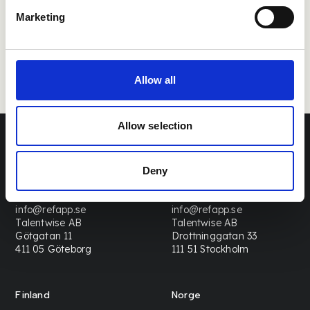
Marketing
Allow all
Allow selection
Deny
Sverige
Sverige
info@refapp.se
info@refapp.se
Talentwise AB
Talentwise AB
Götgatan 11
Drottninggatan 33
411 05 Göteborg
111 51 Stockholm
Finland
Norge