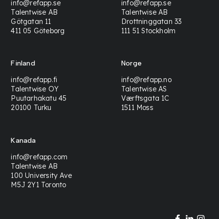
info@refapp.se
info@refapp.se
Talentwise AB
Talentwise AB
Götgatan 11
Drottninggatan 33
411 05 Göteborg
111 51 Stockholm
Finland
Norge
info@refapp.fi
info@refapp.no
Talentwise OY
Talentwise AS
Puutarhakatu 45
Værftsgata 1C
20100 Turku
1511 Moss
Kanada
info@refapp.com
Talentwise AB
100 University Ave
M5J 2Y1 Toronto