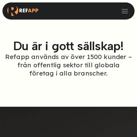
Varför Refapp för digital bakgrundskontroll?
Varför Refapp för digital referenstagning?
Små & Medelstora verksamheter
Rekryteringssystem & Testleverantörer
Du är i gott sällskap!
Refapp används av över 1500 kunder –
från offentlig sektor till globala
företag i alla branscher.