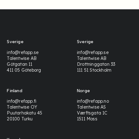
Sverige
Sverige
info@refapp.se
info@refapp.se
Talentwise AB
Talentwise AB
Götgatan 11
Drottninggatan 33
411 05 Göteborg
111 51 Stockholm
Finland
Norge
info@refapp.fi
info@refapp.no
Talentwise OY
Talentwise AS
Puutarhakatu 45
Værftsgata 1C
20100 Turku
1511 Moss