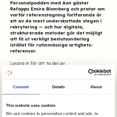
Personalpodden med Aon gästar
Refapps Emira Blomberg och pratar om
varför referenstagning fortfarande är
ett av de mest underskattade stegen i
rekrytering — och hur digitala,
strukturerade metoder gör det möjligt
att få ut verkligt beslutsunderlag
istället för rutinmässiga artighets­
referenser.
Lyssna in för att ta del av:
Varför referenstagning fortfarande spelar
roll
Consent
Details
About
De vanligaste fallgroparna — och hur du
undviker dem
This website uses cookies
Hur struktur och rätt frågor ger insikter
om faktisk arbetsprestation
We use cookies to personalise content and ads, to