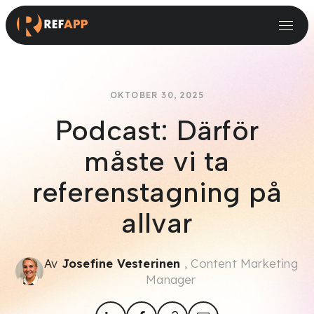
Varför Refapp för digital bakgrundskontroll?
Varför Refapp för digital referenstagning?
Små & Medelstora verksamheter
Rekryteringssystem & Testleverantörer
OKTOBER 30, 2025
Podcast: Därför
måste vi ta
referenstagning på
allvar
Av
Josefine Vesterinen
, Content Marketing
Manager