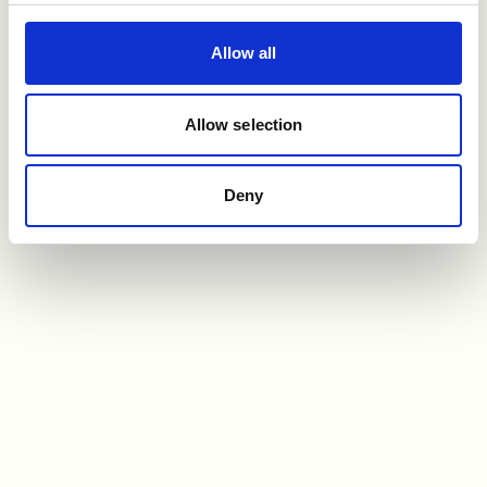
Vill du veta mer?
Allow all
Se hur Refapp kan hjälpa dig att rekrytera
smartare.
Allow selection
Boka demo
Deny