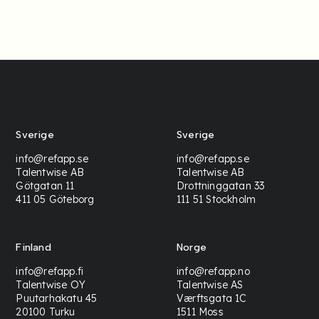
Sverige
Sverige
info@refapp.se
info@refapp.se
Talentwise AB
Talentwise AB
Götgatan 11
Drottninggatan 33
411 05 Göteborg
111 51 Stockholm
Finland
Norge
info@refapp.fi
info@refapp.no
Talentwise OY
Talentwise AS
Puutarhakatu 45
Værftsgata 1C
20100 Turku
1511 Moss