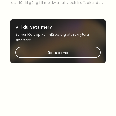
och får tillgång till mer kvalitativ och träffsäker data
om sina ...
Vill du veta mer?
Se hur Refapp kan hjälpa dig att rekrytera
smartare.
Boka demo