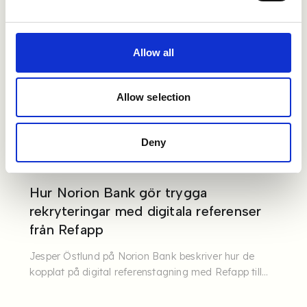
Allow all
Allow selection
Deny
KUNDCASE
Hur Norion Bank gör trygga
rekryteringar med digitala referenser
från Refapp
Jesper Östlund på Norion Bank beskriver hur de
kopplat på digital referenstagning med Refapp till
sina ...