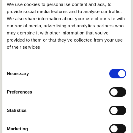
We use cookies to personalise content and ads, to
provide social media features and to analyse our traffic.
We also share information about your use of our site with
our social media, advertising and analytics partners who
may combine it with other information that you’ve
provided to them or that they’ve collected from your use
of their services.
KUNDCASE
Consent
Necessary
Skala upp med trygghet: Hur
Selection
Teamtailor använder Refapp för digital
referenstagning
Preferences
Upptäck hur Teamtailor använder Refapps digitala
referenstagning för att effektivisera rekryteringen,
Statistics
minska bias och ...
Marketing