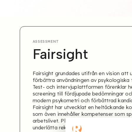
ASSESSMENT
Fairsight
Fairsight grundades utifrån en vision att
förbättra användningen av psykologiska te
Test- och intervjuplattformen förenklar h
screening till fördjupade bedömningar oc
modern psykometri och förbättrad kandid
Fairsight har utvecklat en heltäckande 
som även innehåller kompetenser som spe
arbetslivet. Plattformen ger lättförståeli
underlätta rekryteringsbeslut.