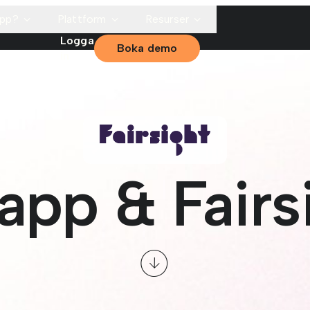
app?
Plattform
Resurser
Logga
Boka demo
in
app & Fairs