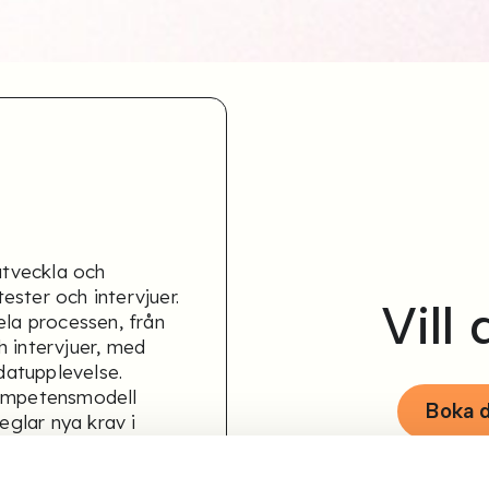
 utveckla och
ster och intervjuer.
Vill
ela processen, från
h intervjuer, med
atupplevelse.
kompetensmodell
Boka 
glar nya krav i
ga rapporter för att