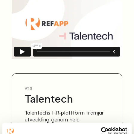
ATS
Talentech
Talentechs HR-plattform främjar
utveckling genom hela
medarbetarresan, från att
attrahera rätt kandidater till att