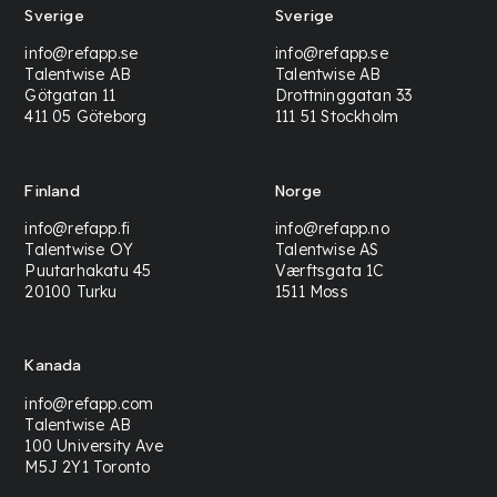
Sverige
Sverige
info@refapp.se
info@refapp.se
Talentwise AB
Talentwise AB
Götgatan 11
Drottninggatan 33
411 05 Göteborg
111 51 Stockholm
Finland
Norge
info@refapp.fi
info@refapp.no
Talentwise OY
Talentwise AS
Puutarhakatu 45
Værftsgata 1C
20100 Turku
1511 Moss
Kanada
info@refapp.com
Talentwise AB
100 University Ave
M5J 2Y1 Toronto