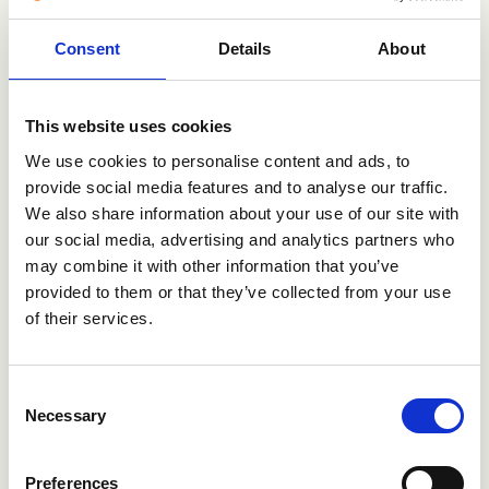
rekrytera, onboarda, engagera,
utveckla och offboarda
Consent
Details
About
medarbetare. Verksamma i 7
länder med 200+ anställda och
hanterar över 10 miljoner
This website uses cookies
ansökningar varje år.
We use cookies to personalise content and ads, to
provide social media features and to analyse our traffic.
Besök Talentech
We also share information about your use of our site with
our social media, advertising and analytics partners who
may combine it with other information that you’ve
provided to them or that they’ve collected from your use
of their services.
Vill du veta mer?
Consent
Necessary
Selection
Boka demo
Preferences