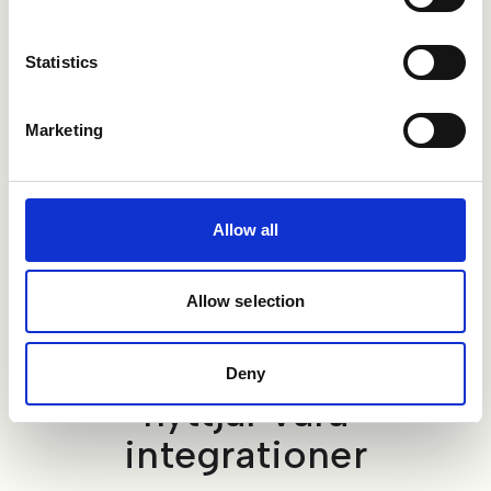
Supportcenter
Statistics
Marketing
Allow all
Allow selection
Urval av kunder som
Deny
nyttjar våra
integrationer