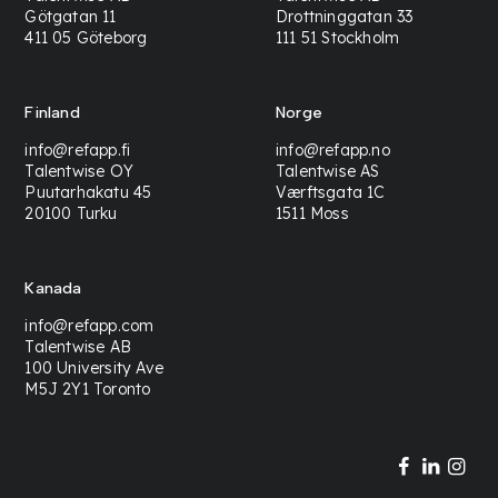
Götgatan 11
Drottninggatan 33
411 05 Göteborg
111 51 Stockholm
Finland
Norge
info@refapp.fi
info@refapp.no
Talentwise OY
Talentwise AS
Puutarhakatu 45
Værftsgata 1C
20100 Turku
1511 Moss
Kanada
info@refapp.com
Talentwise AB
100 University Ave
M5J 2Y1 Toronto