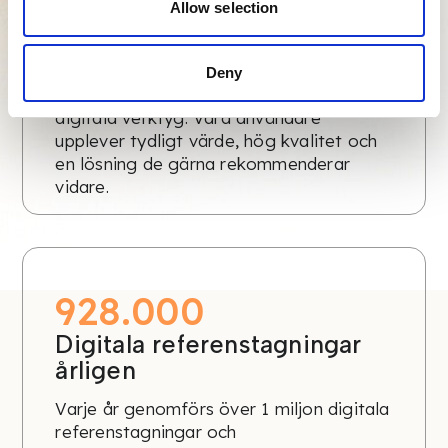
85
Allow selection
NPS
Med ett Net Promoter Score (NPS) på
Deny
85 ligger Refapp i toppskiktet bland
digitala verktyg. Våra användare
upplever tydligt värde, hög kvalitet och
en lösning de gärna rekommenderar
vidare.
1.000.000
Digitala referenstagningar
årligen
Varje år genomförs över 1 miljon digitala
referenstagningar och