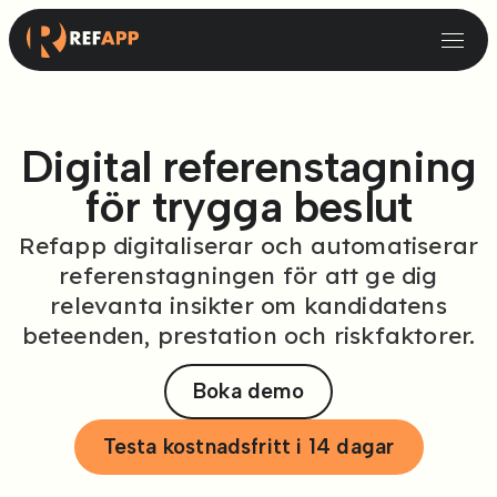
Varför Refapp för digital bakgrundskontroll?
Varför Refapp för digital referenstagning?
Små & Medelstora verksamheter
Rekryteringssystem & Testleverantörer
Digital referenstagning
för trygga beslut
Refapp digitaliserar och automatiserar
referenstagningen för att ge dig
relevanta insikter om kandidatens
beteenden, prestation och riskfaktorer.
Boka demo
Testa kostnadsfritt i 14 dagar